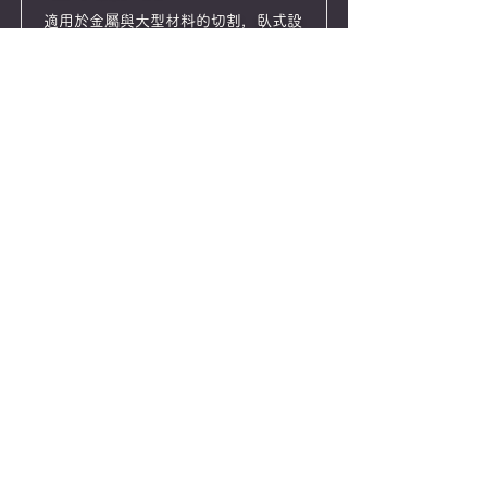
適用於金屬與大型材料的切割，臥式設
計讓工件穩定固定，切削平穩並能有效
減少誤差。
配有集塵設備，確保作業環境乾淨安
全。
立即預約
砲塔型立式銃床機