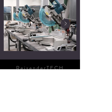
ReisenderTECH
Specializes in: Customized robot
manufacturing, high-end customized
automation equipment, advanced
precision robot systems, advanced robot
pneumatic systems
2023 ReisenderTECH LTD. All Rights