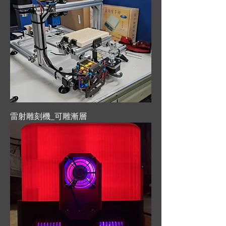
雷射雕刻機_可雕漸層