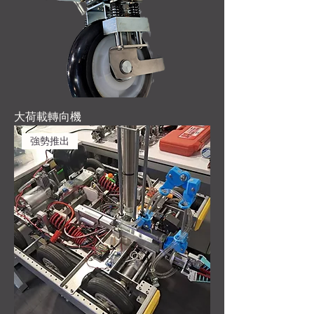
大荷載轉向機
強勢推出