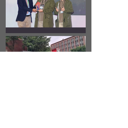
化創新技術
黎聲科技（ReisenderTECH）於2024年
8月21日至24日參加了在台北南港展覽
館舉行的台北國際自動化工業大展，展
示了多項最新的自動化技術與解決方
賀！黎聲科技參加InnoVEX
案。此次展會吸引了來自全球的領先技
2024新創競賽摘下「智慧車
術企業，黎聲科技憑藉其創新的直立式
全向動力轉向系統及自動化水下儀器設
聯網獎企業獎」殊榮
備等前沿技術，獲得...
黎聲科技（ReisenderTECH）在2024年
國際電腦展（InnoVEX 2024）中脫穎而
出，榮獲智慧車聯網獎企業獎，獲得1
萬美元獎金。此次比賽吸引了全球數百
芙蘭緹技術研究中心設立(中
家創新企業參加，而黎聲科技憑藉其創
1
/
3
山大學彩色貨櫃)
新的直立式全向動力轉向系統，獲得了
評審團的一致好評，被譽為「台灣最先
黎聲科技轄下芙蘭緹研究中心設立，地
進的技術...
點位於804台灣高雄市鼓山區蓮海路70
Contact us
號(國立中山大學)彩色貨櫃，將在此提