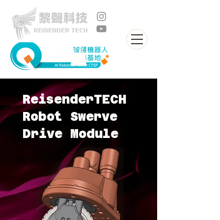
ReisenderTECH
Robot Swerve
Drive Module