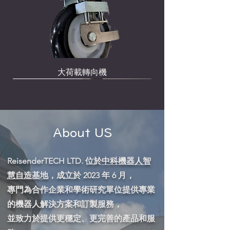
大荷載轉向機
強勢推出
強勢推出
研發中，敬請期待
研發中，敬請期待
實用小物
隆重推出
特賣
研發中，敬請期待
About US
ReisenderTECH LTD. 位於
中科機器人智
慧自造基地
，成立於 2023 年 6 月，
專門為合作企業和學術研究單位提供專業
的機器人解決方案和訂製服務，
並致力於提供更穩定、更完善的產品和服