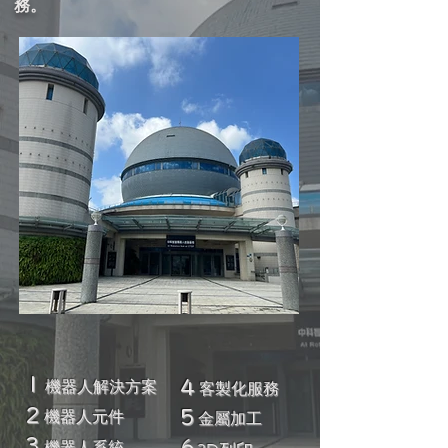
機器人分離式/定點式氣動系統客製
六輪驅動機器人通用平台MAV-03
TB05重型藍芽頭戴式耳機
太陽能隨身大功率手電筒
機器人/零部件設計製造
全隔離型氣動控制模組
防水模組化盤式發電機
雷射雕刻機_可雕漸層
無線攝像頭總成(射頻)
MAV-03 TypeB Lancer
CNC金屬重載驅動輪
工業風防水電壓表架
伺服機驅動系統總成
機器人控制系統研發
懸吊麥克納姆輪小車
高功率二次固化機
水上葉輪驅動組件
高壓氣閥系統訂製
高速穩定型釋放器
電子扳機(觸發器)
電動轉向分度盤
工業風顯卡支架
動力滑台系統板
IP67防水攝像頭
防水電源開關
T06s有線耳機
四足機器人
搖桿模組
MT2耳機
務。
TypeB
1
機器人解決方案
4
客製化服務
2
機器人元件
5
金屬加工
3
​機器人系統